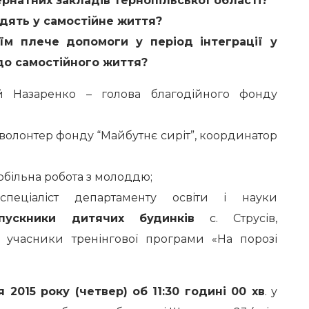
ернатних закладів Тернопільської області?
дять у самостійне життя?
їм плече допомоги у період інтеграції у
 до самостійного життя?
й Назаренко – голова благодійного фонду
-волонтер фонду “Майбутнє сиріт”, координатор
мобільна робота з молоддю;
еціаліст департаменту освіти і науки
пускники дитячих будинків
с. Струсів,
– учасники тренінгової програми «На порозі
 2015 року (четвер) об 11:30 годині 00 хв
. у