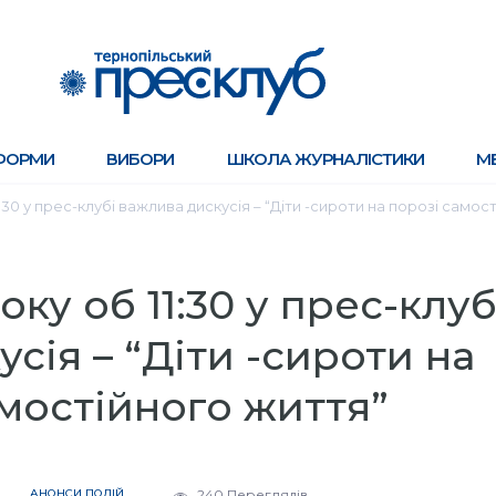
ФОРМИ
ВИБОРИ
ШКОЛА ЖУРНАЛІСТИКИ
М
11:30 у прес-клубі важлива дискусія – “Діти -сироти на порозі самос
оку об 11:30 у прес-клуб
сія – “Діти -сироти на
мостійного життя”
АНОНСИ ПОДІЙ
240 Переглядів