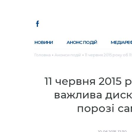
НОВИНИ
АНОНС ПОДІЙ
МЕДІАРЕ
Головна
Анонси подій
11 червня 2015 року об 
●
●
11 червня 2015 р
важлива диску
порозі са
10.06.2015, 12:30