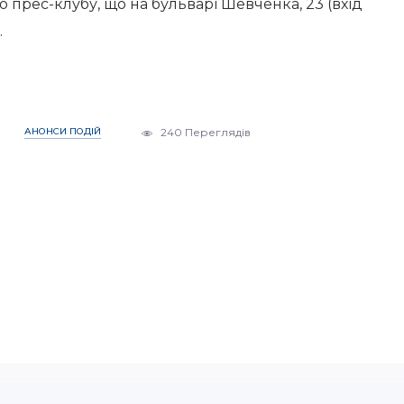
 прес-клубу, що на бульварі Шевченка, 23 (вхід
.
АНОНСИ ПОДІЙ
240 Переглядів