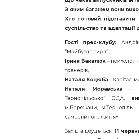
Що чекає випускників інт
З яким багажем вони вихо
Хто готовий підставити 
суспільство та адаптації
Гості прес-клубу:
Андрі
“Майбутнє сиріт”,
Ірина Вакалюк
– психолог 
тренерів,
Наталя Коцюба
– Карітас, 
Наталя Моравська
– сп
Тернопільської ОДА,
ви
м.Бережани, м.Тернопіль 
самостійного життя».
Захід відбудеться
11 червня