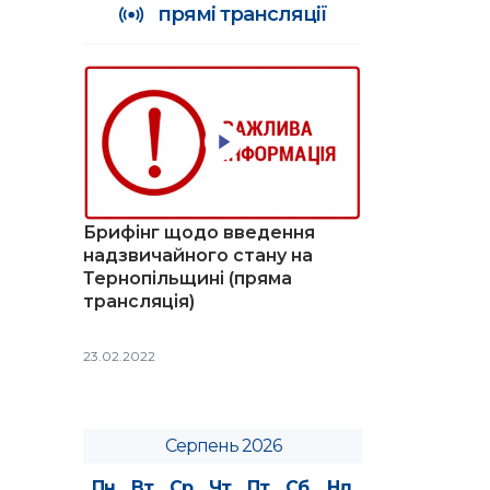
прямі трансляції
Брифінг щодо введення
надзвичайного стану на
Тернопільщині (пряма
трансляція)
23.02.2022
Серпень 2026
Пн
Вт
Ср
Чт
Пт
Сб
Нд