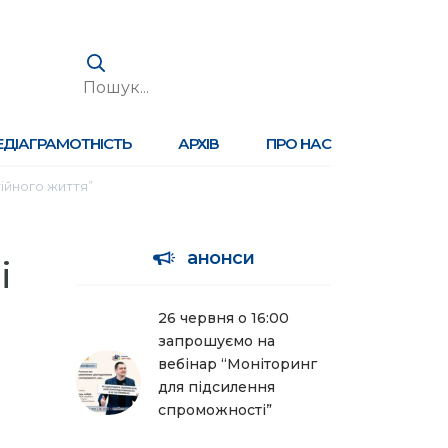
ЕДІАГРАМОТНІСТЬ
АРХІВ
ПРО НАС
тійного життя”
анонси
і
26 червня о 16:00
запрошуємо на
вебінар “Моніторинг
для підсилення
спроможності”