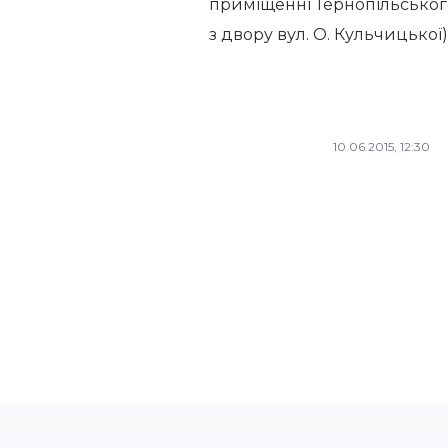
приміщенні Тернопільського
з двору вул. О. Кульчицької)
10.06.2015, 12:30