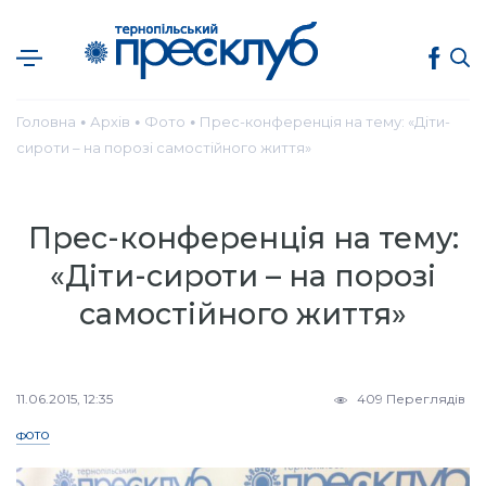
Головна
Архів
Фото
Прес-конференція на тему: «Діти-
●
●
●
сироти – на порозі самостійного життя»
Прес-конференція на тему:
«Діти-сироти – на порозі
самостійного життя»
11.06.2015, 12:35
409 Переглядів
ФОТО