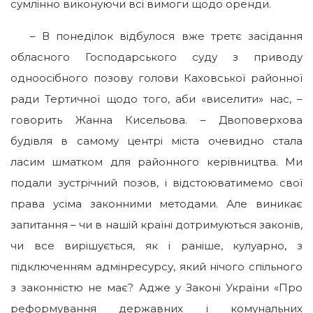
сумлінно виконуючи всі вимоги щодо оренди.
– В понеділок відбулося вже третє засідання
обласного Господарського суду з приводу
одноосібного позову голови Каховської районної
ради Тертичної щодо того, аби «виселити» нас, –
говорить Жанна Кисельова. – Двоповерхова
будівля в самому центрі міста очевидно стала
ласим шматком для районного керівництва. Ми
подали зустрічний позов, і відстоюватимемо свої
права усіма законними методами. Але виникає
запитання – чи в нашій країні дотримуються законів,
чи все вирішується, як і раніше, кулуарно, з
підключенням адмінресурсу, який нічого спільного
з законністю не має? Адже у Законі України «Про
реформування державних і комунальних