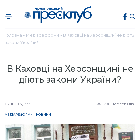
Головна
Медіареформи
В Каховці на Херсонщині не діють
●
●
закони України?
В Каховці на Херсонщині не
діють закони України?
02.11.2017, 15:15
796 Переглядів
МЕДІАРЕФОРМИ
НОВИНИ