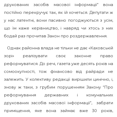
друкованих засобів масової інформації” вона
постійно перекручує так, як їй хочеться. Депутати ж
у нас латентні, вони пасивно погоджуються з усім,
що їм каже керівництво, і навряд чи хтось з них
бодай раз прочитав Закон про роздержавлення.
Однак районна влада не тільки не дає «Каховській
зорі» реалізувати своє законне право
реформуватися. До речі, газета уже десять років на
сомоокупності, тож фінансово від райради не
залежить. У колективу редакції вирішили цинічно, і,
знову ж таки, з грубим порушенням Закону “Про
реформування державних і комунальних
друкованих засобів масової інформації”, забрати
приміщення, яке вона займає вже 30 років,