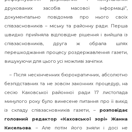
друкованих засобів масової інформації”,
документально повідомив про нього своїх
співзасновників – міську та районну ради. Перша
швидко прийняла відповідне рішення і вийшла із
співзасновників, друга ж обрала шлях
перешкоджання процесу роздержавлення газети,
вишукуючи для цього усі можливі зачіпки.
– Після нескінченних бюрократичних, абсолютно
безпідставних та не зовсім законних процедур, на
сесію Каховської районної ради 17 листопада
минулого року було винесене питання про її вихід
із складу співзасновників газети, –
розповідає
головний редактор «Каховської зорі» Жанна
Кисельова
. – Але потім його зняли і досі не