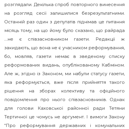
розглядали. Декілька спроб повторного винесення
на розгляд сесії залишилися безрезультатними.
Останній раз один з депутатів піднімав це питання
місяць тому, на що йому було сказано, що райрада
…не є співзасновником газети. Редакції ж
закидають, що вона не є учасником реформування,
бо, мовляв, газети немає в зведеному списку
реформованих видань, опублікованому Кабміном.
Але ж, згідно із Законом, ми набули статусу газети,
яка реформується, вже після прийняття такого
рішення на зборах колективу та офіційного
повідомлення про нього співзасновників. Однак
для голови Каховської районної ради Тетяни
Тертичної це чомусь не аргумент. І вимоги Закону
“Про реформування державних і комунальних