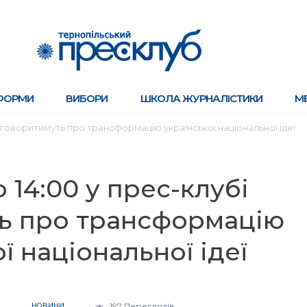
ФОРМИ
ВИБОРИ
ШКОЛА ЖУРНАЛІСТИКИ
М
бі говоритимуть про трансформацію української національної ідеї
о 14:00 у прес-клубі
ь про трансформацію
ї національної ідеї
4
НОВИНИ
197 Переглядів