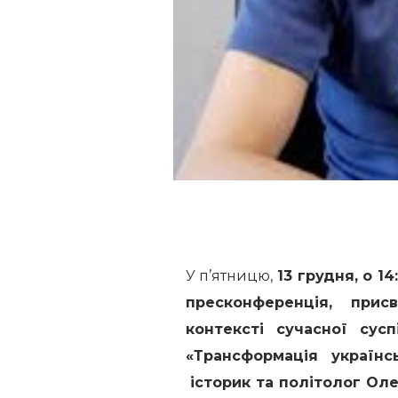
У п’ятницю,
13 грудня, о 14
пресконференція, при
контексті сучасної сусп
«Тpaнcфopмaцiя укpaїнc
історик та політолог Ол