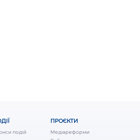
ДІЇ
ПРОЄКТИ
онси подій
Медіареформи