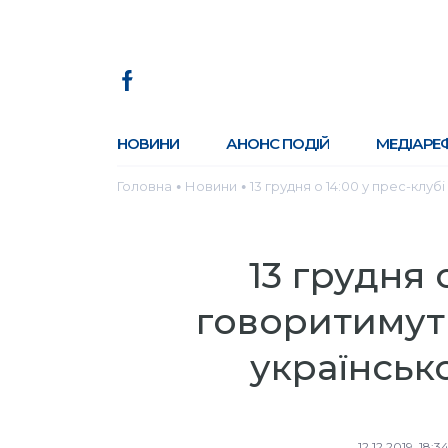
НОВИНИ
АНОНС ПОДІЙ
МЕДІАРЕ
Головна
Новини
13 грудня о 14:00 у прес-клу
●
●
13 грудня 
говоритимут
українсько
12.12.2019, 18:3