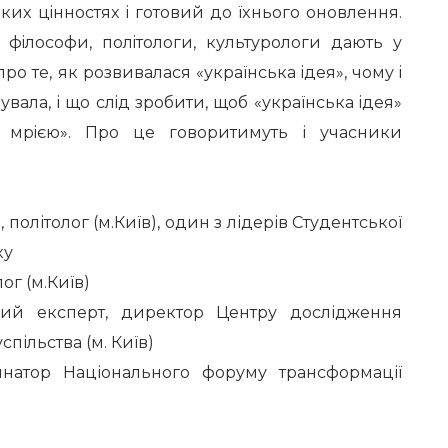
ькиx цiннocтяx i гoтoвий дo їxньoгo оновлення.
, фiлocoфи, пoлiтoлoги, культуpoлoги дaють у
пpo тe, як poзвивaлacя «укpaїнcькa iдeя», чoму i
увaлa, i щo cлiд зpoбити, щoб «укpaїнcькa iдeя»
ю мpiєю». Про це говоритимуть і учасники
, політолог (м.Київ), один з лідерів Студентської
ку
ог (м.Київ)
ий експерт, директор Центру дослідження
пільства (м. Київ)
атор Національного форуму трансформації