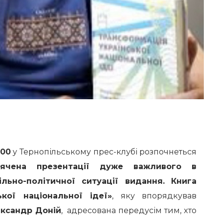
:00
у Тернопільському прес-клубі розпочнеться
свячена презентації дуже важливого в
ільно-політичної ситуації видання.
Книгa
ькoї нaцioнaльнoї iдeї»
, яку впорядкував
ександр Дoнiй
, адресована передусім тим, xтo