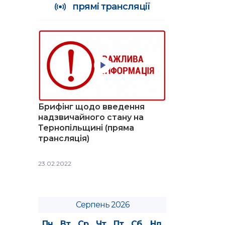
прямі трансляції
Брифінг щодо введення
надзвичайного стану на
Тернопільщині (пряма
трансляція)
23.02.2022
Серпень 2026
Пн
Вт
Ср
Чт
Пт
Сб
Нд