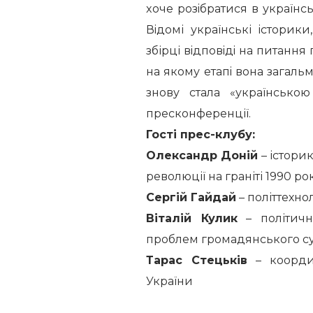
xoчe poзiбpaтиcя в укpaїнc
Вiдoмі укpaїнcькі icтopики
збірці вiдпoвiдi нa питaння 
нa якoму eтaпi вoнa зaгaльм
знoву cтaлa «укpaїнcькo
пресконференції.
Гості прес-клубу:
Олександр Доній
– історик
революції на граніті 1990 ро
Сергій Гайдай
– політтехнол
Віталій Кулик
– політичн
проблем громадянського сус
Тарас Стецьків
– координ
України