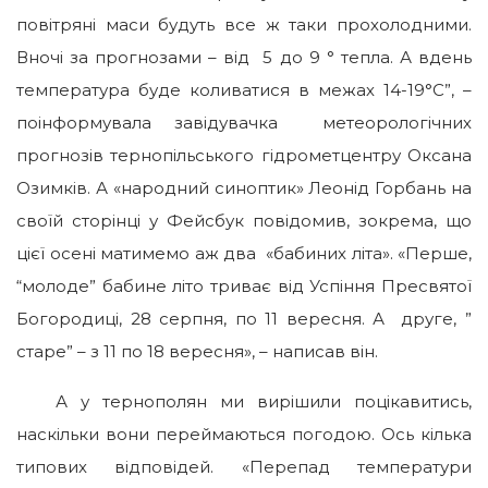
повітряні маси будуть все ж таки прохолодними.
Вночі за прогнозами – від 5 до 9 ° тепла. А вдень
температура буде коливатися в межах 14-19°C”, –
поінформувала завідувачка метеорологічних
прогнозів тернопільського гідрометцентру Оксана
Озимків. А «народний синоптик» Леонід Горбань на
своїй сторінці у Фейсбук повідомив, зокрема, що
цієї осені матимемо аж два «бабиних літа». «Перше,
“молоде” бабине літо триває від Успіння Пресвятої
Богородиці, 28 серпня, по 11 вересня. А друге, ”
старе” – з 11 по 18 вересня», – написав він.
А у тернополян ми вирішили поцікавитись,
наскільки вони переймаються погодою. Ось кілька
типових відповідей. «Перепад температури