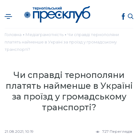
Головна
Медіаграмотність
Чи справді тернополяни
●
●
платять найменше в Україні за проїзд у громадському
транспорті?
Чи справді тернополяни
платять найменше в Україні
за проїзд у громадському
транспорті?
21.08.2021, 10:19
727 Переглядів