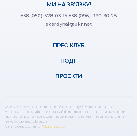
МИ НА ЗВ’ЯЗКУ!
+38 (050)-528-03-15
+38 (096)-390-30-25
akardynal@ukr.net
ПРЕС-КЛУБ
ПОДІЇ
ПРОЄКТИ
© 2003-2026 Тернопільський прес-клуб. Використання
матеріалів, розміщених на сайті, дозволяється тільки за умови
прямого, відкритого для пошукових систем гіперпосилання
на www.pressclub.te.ua
Сайт розроблено
"GorD Studio"