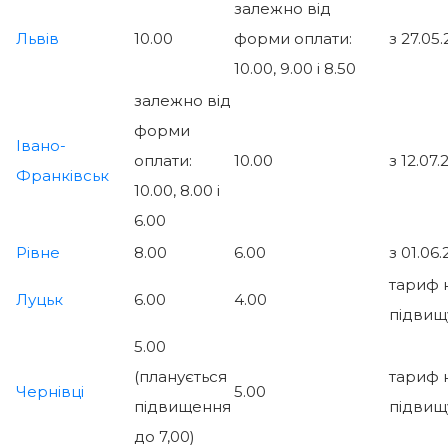
залежно від
Львів
10.00
форми оплати:
з 27.05.
10.00, 9.00 і 8.50
залежно від
форми
Івано-
оплати:
10.00
з 12.07.
Франківськ
10.00, 8.00 і
6.00
Рівне
8.00
6.00
з 01.06.
тариф 
Луцьк
6.00
4.00
підвищ
5.00
(планується
тариф 
Чернівці
5.00
підвищення
підвищ
до 7,00)