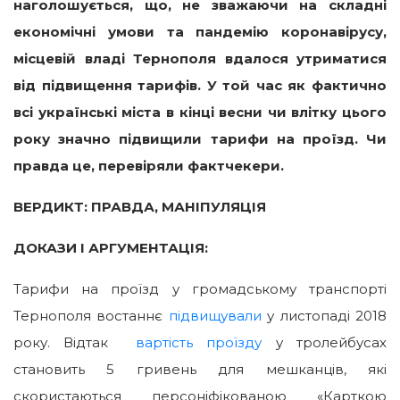
наголошується, що, не зважаючи на складні
економічні умови та пандемію коронавірусу,
місцевій владі Тернополя вдалося утриматися
від підвищення тарифів. У той час як фактично
всі українські міста в кінці весни чи влітку цього
року значно підвищили тарифи на проїзд. Чи
правда це, перевіряли фактчекери.
ВЕРДИКТ: ПРАВДА, МАНІПУЛЯЦІЯ
ДОКАЗИ І АРГУМЕНТАЦІЯ:
Тарифи на проїзд у громадському транспорті
Тернополя востаннє
підвищували
у листопаді 2018
року. Відтак
вартість проїзду
у тролейбусах
становить 5 гривень для мешканців, які
скористаються персоніфікованою «Карткою