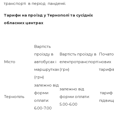
транспорті в період пандемії.
Тарифи на проїзд у Тернополі та сусідніх
обласних центрах
Вартість
проїзду в
Вартість проїзду в
Початок
Місто
автобусах і
електротранспорті
нових
маршрутках
(грн)
тарифі
(грн)
залежно від
залежно від
форми
тариф 
Тернопіль
форми оплати:
оплати:
підвищ
5.00-6.00
6.00-7.00