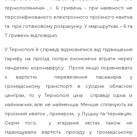
тернополянина» , і 6 гривень – при наявності не
персоніфікованого електронного проїзного квитка
та при готівковому розрахунку. У маршрутках – 6 та
7 гривень відповідно.
У Тернополі й справді відмовилися від підвищення
тарифу на проїзд попри економічні втрати через
пандемію коронавірусу. Проте якщо порівнювати
з вартістю перевезення пасажирів у
громадському транспорті в сусідніх обласних
центрах, то у Тернополі ціна справді одна із
найнижчих, але не найменша. Менше сплачують за
проїзний квиток , приміром, у Луцьку та Чернівцях.
Окрім того, у згаданих містах також не
підвищували вартість проїзду у громадському