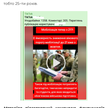
тобто 25–ти років.
Матеріал підготований командою фактчекерів