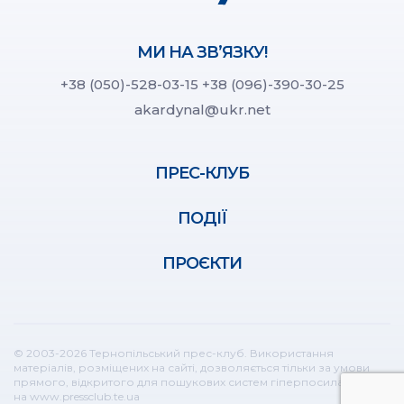
МИ НА ЗВ’ЯЗКУ!
+38 (050)-528-03-15
+38 (096)-390-30-25
akardynal@ukr.net
ПРЕС-КЛУБ
ПОДІЇ
ПРОЄКТИ
© 2003-2026 Тернопільський прес-клуб. Використання
матеріалів, розміщених на сайті, дозволяється тільки за умови
прямого, відкритого для пошукових систем гіперпосилання
на www.pressclub.te.ua