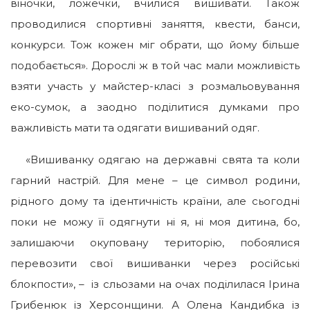
віночки, ложечки, вчилися вишивати. Також
проводилися спортивні заняття, квести, банси,
конкурси. Тож кожен міг обрати, що йому більше
подобається». Дорослі ж в той час мали можливість
взяти участь у майстер-класі з розмальовування
еко-сумок, а заодно поділитися думками про
важливість мати та одягати вишиваний одяг.
«Вишиванку одягаю на державні свята та коли
гарний настрій. Для мене – це символ родини,
рідного дому та ідентичність країни, але сьогодні
поки не можу її одягнути ні я, ні моя дитина, бо,
залишаючи окуповану територію, побоялися
перевозити свої вишиванки через російські
блокпости», – із сльозами на очах поділилася Ірина
Грибенюк із Херсонщини. А Олена Кандибка із