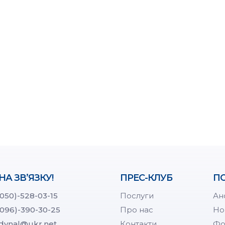
НА ЗВ’ЯЗКУ!
ПРЕС-КЛУБ
ПО
(050)-528-03-15
Послуги
Ан
(096)-390-30-25
Про нас
Но
dynal@ukr.net
Контакти
Фо