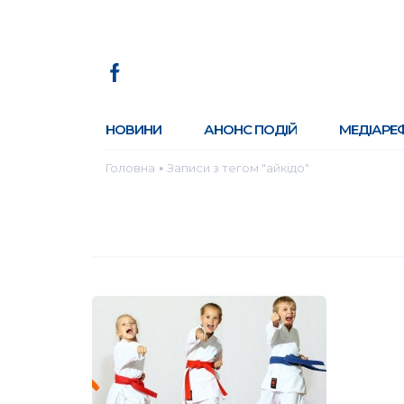
НОВИНИ
АНОНС ПОДІЙ
МЕДІАРЕ
Головна
Записи з тегом "айкідо"
●