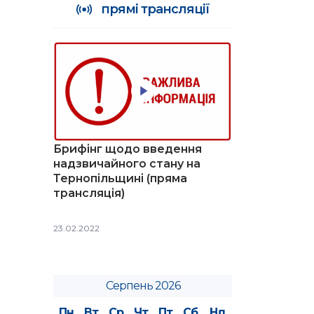
прямі трансляції
Брифінг щодо введення
надзвичайного стану на
Тернопільщині (пряма
трансляція)
23.02.2022
Серпень 2026
Пн
Вт
Ср
Чт
Пт
Сб
Нд