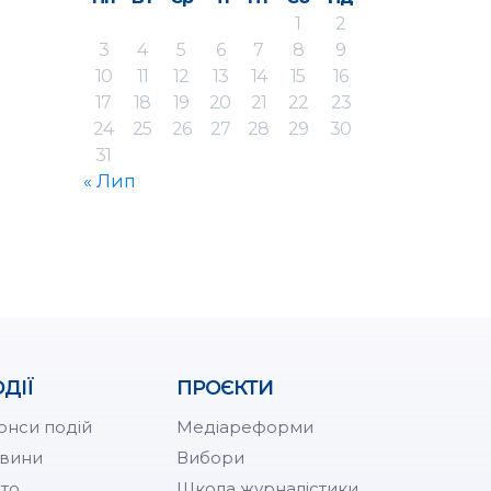
1
2
3
4
5
6
7
8
9
10
11
12
13
14
15
16
17
18
19
20
21
22
23
24
25
26
27
28
29
30
31
« Лип
ДІЇ
ПРОЄКТИ
онси подій
Медіареформи
вини
Вибори
то
Школа журналістики