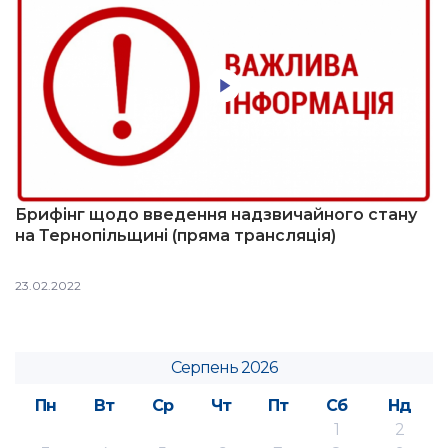
Брифінг щодо введення надзвичайного стану
на Тернопільщині (пряма трансляція)
23.02.2022
Серпень 2026
Пн
Вт
Ср
Чт
Пт
Сб
Нд
1
2