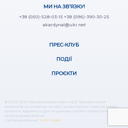
МИ НА ЗВ’ЯЗКУ!
+38 (050)-528-03-15
+38 (096)-390-30-25
akardynal@ukr.net
ПРЕС-КЛУБ
ПОДІЇ
ПРОЄКТИ
© 2003-2026 Тернопільський прес-клуб. Використання
матеріалів, розміщених на сайті, дозволяється тільки за умови
прямого, відкритого для пошукових систем гіперпосилання
на www.pressclub.te.ua
Сайт розроблено
"GorD Studio"