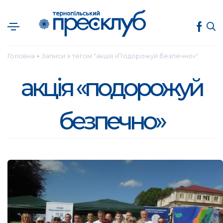
Головна
Записи з тегом "акція «Подорожуй безпечно»"
●
акція «подорожуй
безпечно»