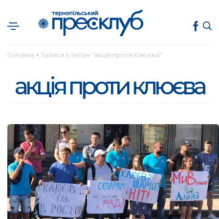
Головна
Записи з тегом "акція проти Клюєва"
●
акція проти клюєва