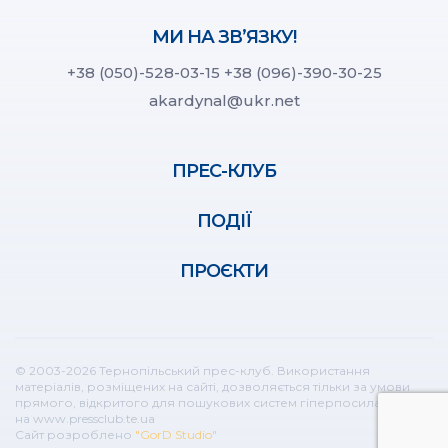
МИ НА ЗВ’ЯЗКУ!
+38 (050)-528-03-15
+38 (096)-390-30-25
akardynal@ukr.net
ПРЕС-КЛУБ
ПОДІЇ
ПРОЄКТИ
© 2003-2026 Тернопільський прес-клуб. Використання
матеріалів, розміщених на сайті, дозволяється тільки за умови
прямого, відкритого для пошукових систем гіперпосилання
на www.pressclub.te.ua
Сайт розроблено
"GorD Studio"