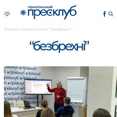
Головна
Записи з тегом "“БезБрехні”"
●
“безбрехні”