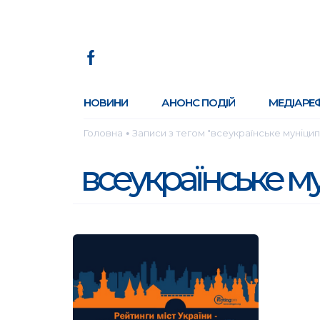
НОВИНИ
АНОНС ПОДІЙ
МЕДІАРЕ
Головна
Записи з тегом "всеукраїнське муніци
●
всеукраїнське м