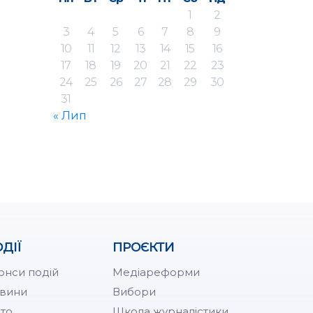
1
2
3
4
5
6
7
8
9
10
11
12
13
14
15
16
17
18
19
20
21
22
23
24
25
26
27
28
29
30
31
« Лип
ДІЇ
ПРОЄКТИ
онси подій
Медіареформи
вини
Вибори
то
Школа журналістики