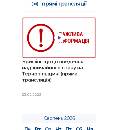
прямі трансляції
Брифінг щодо введення
надзвичайного стану на
Тернопільщині (пряма
трансляція)
23.02.2022
Серпень 2026
Пн
Вт
Ср
Чт
Пт
Сб
Нд