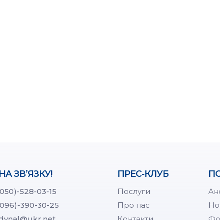
НА ЗВ’ЯЗКУ!
ПРЕС-КЛУБ
ПО
(050)-528-03-15
Послуги
Ан
(096)-390-30-25
Про нас
Но
dynal@ukr.net
Контакти
Фо