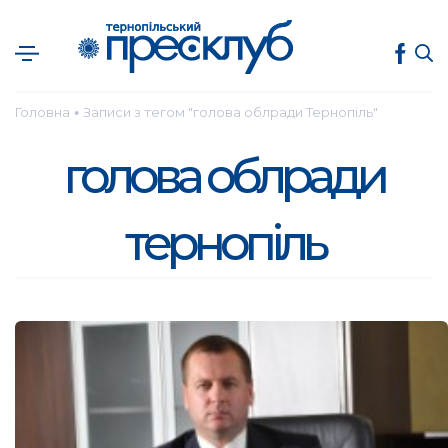
Головна
Записи з тегом "голова облради Тернопіль"
●
голова облради
тернопіль