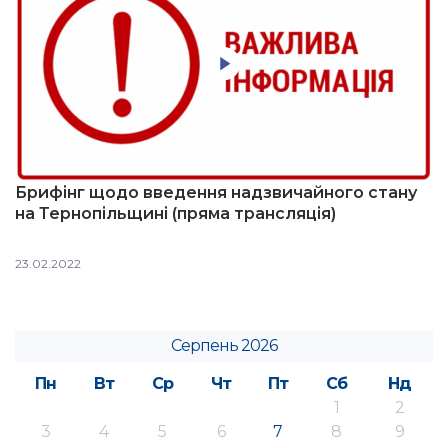
Брифінг щодо введення надзвичайного стану
на Тернопільщині (пряма трансляція)
23.02.2022
Серпень 2026
Пн
Вт
Ср
Чт
Пт
Сб
Нд
1
2
3
4
5
6
7
8
9