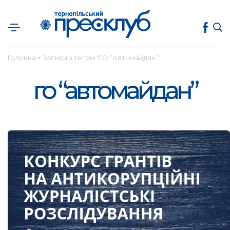
Головна
Записи з тегом "ГО “Автомайдан”"
●
го “автомайдан”