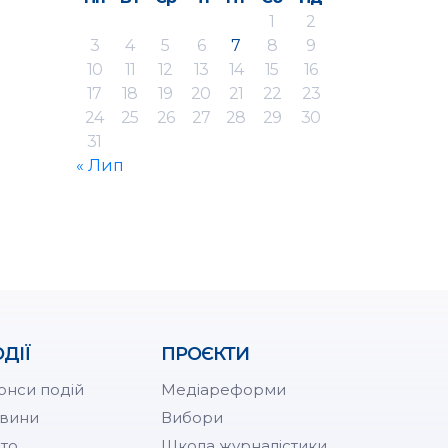
1
2
3
4
5
6
7
8
9
10
11
12
13
14
15
16
17
18
19
20
21
22
23
24
25
26
27
28
29
30
31
« Лип
ДІЇ
ПРОЄКТИ
онси подій
Медіареформи
вини
Вибори
то
Школа журналістики