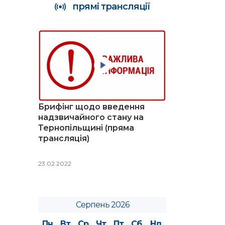
прямі трансляції
Брифінг щодо введення
надзвичайного стану на
Тернопільщині (пряма
трансляція)
23.02.2022
Серпень 2026
Пн
Вт
Ср
Чт
Пт
Сб
Нд