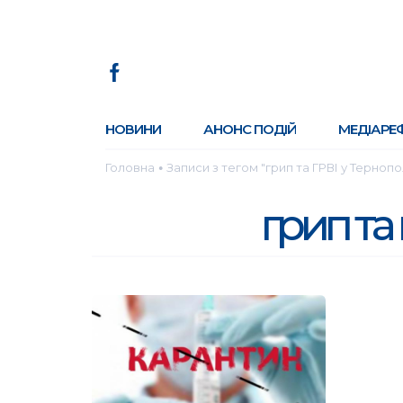
НОВИНИ
АНОНС ПОДІЙ
МЕДІАРЕ
Головна
Записи з тегом "грип та ГРВІ у Тернопо
●
грип та 