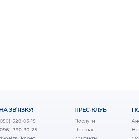
НА ЗВ’ЯЗКУ!
ПРЕС-КЛУБ
ПО
(050)-528-03-15
Послуги
Ан
(096)-390-30-25
Про нас
Но
dynal@ukr.net
Контакти
Фо