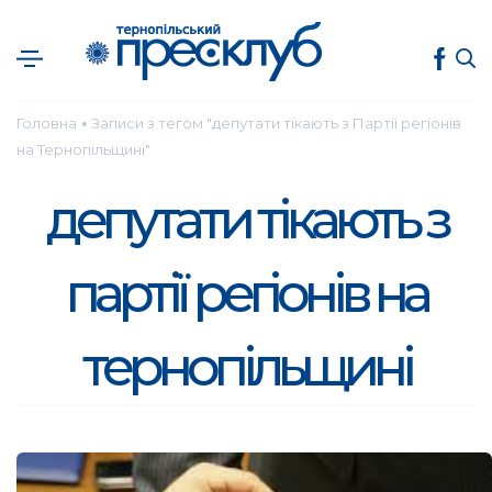
Головна
Записи з тегом "депутати тікають з Партії регіонів
●
на Тернопільщині"
депутати тікають з
партії регіонів на
тернопільщині