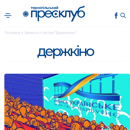
Головна
Записи з тегом "Держкіно"
●
держкіно