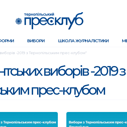
ФОРМИ
ВИБОРИ
ШКОЛА ЖУРНАЛІСТИКИ
М
виборів -2019 з Тернопільським прес-клубом"
тських виборів -2019 з
ським прес-клубом