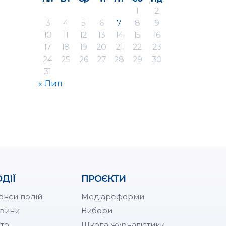
1
2
3
4
5
6
7
8
9
10
11
12
13
14
15
16
17
18
19
20
21
22
23
24
25
26
27
28
29
30
31
« Лип
ДІЇ
ПРОЄКТИ
онси подій
Медіареформи
вини
Вибори
то
Школа журналістики