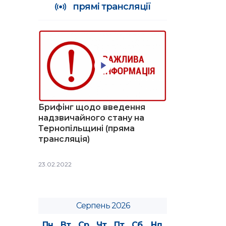
прямі трансляції
Брифінг щодо введення
надзвичайного стану на
Тернопільщині (пряма
трансляція)
23.02.2022
Серпень 2026
Пн
Вт
Ср
Чт
Пт
Сб
Нд