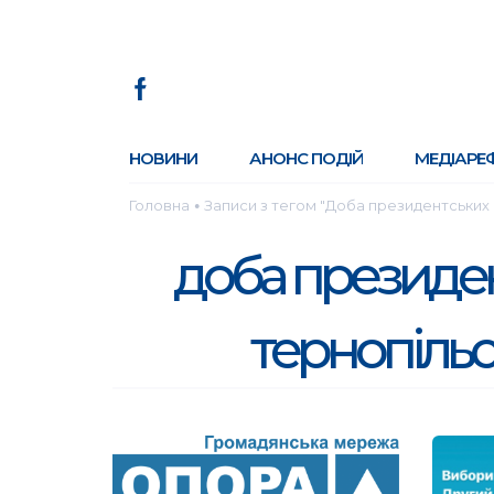
НОВИНИ
АНОНС ПОДІЙ
МЕДІАРЕ
Головна
Записи з тегом "Доба президентських 
●
доба президен
тернопіль