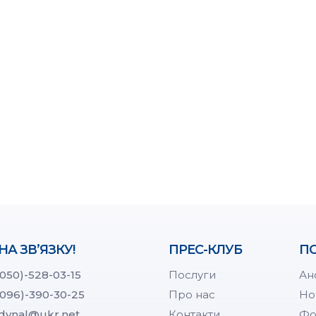
НА ЗВ’ЯЗКУ!
ПРЕС-КЛУБ
ПО
(050)-528-03-15
Послуги
Ан
(096)-390-30-25
Про нас
Но
dynal@ukr.net
Контакти
Фо