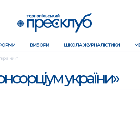
ФОРМИ
ВИБОРИ
ШКОЛА ЖУРНАЛІСТИКИ
М
України»"
онсорціум україни»