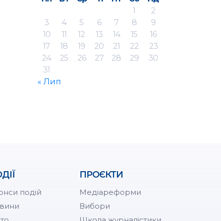
1
2
3
4
5
6
7
8
9
10
11
12
13
14
15
16
17
18
19
20
21
22
23
24
25
26
27
28
29
30
31
« Лип
ДІЇ
ПРОЄКТИ
онси подій
Медіареформи
вини
Вибори
то
Школа журналістики