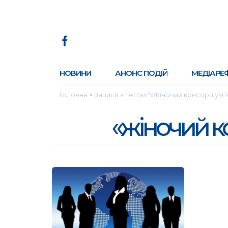
НОВИНИ
АНОНС ПОДІЙ
МЕДІАРЕ
Головна
Записи з тегом "«Жіночий консорціум 
●
«жіночий к