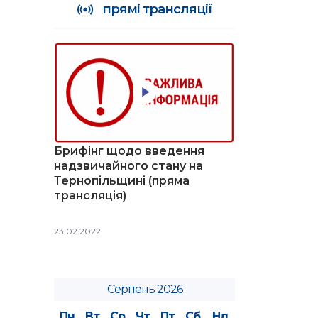
прямі трансляції
Брифінг щодо введення
надзвичайного стану на
Тернопільщині (пряма
трансляція)
23.02.2022
Серпень 2026
Пн
Вт
Ср
Чт
Пт
Сб
Нд