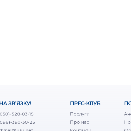
НА ЗВ’ЯЗКУ!
ПРЕС-КЛУБ
ПО
(050)-528-03-15
Послуги
Ан
(096)-390-30-25
Про нас
Но
dynal@ukr.net
Контакти
Фо