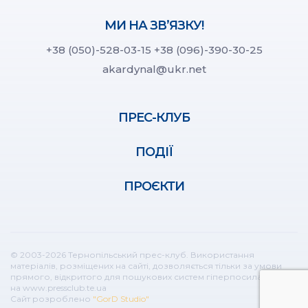
МИ НА ЗВ’ЯЗКУ!
+38 (050)-528-03-15
+38 (096)-390-30-25
akardynal@ukr.net
ПРЕС-КЛУБ
ПОДІЇ
ПРОЄКТИ
© 2003-2026 Тернопільський прес-клуб. Використання
матеріалів, розміщених на сайті, дозволяється тільки за умови
прямого, відкритого для пошукових систем гіперпосилання
на www.pressclub.te.ua
Сайт розроблено
"GorD Studio"