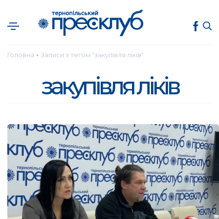
Головна
Записи з тегом "закупівля ліків"
●
закупівля ліків