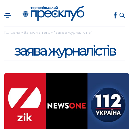
Головна
Записи з тегом "заява журналістів"
●
заява журналістів