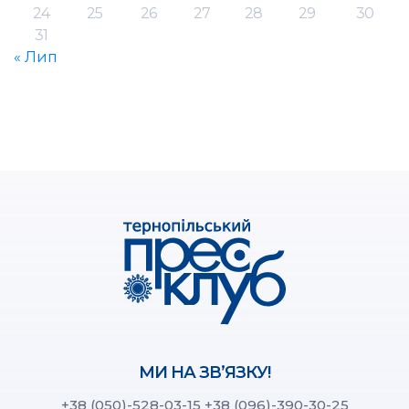
24
25
26
27
28
29
30
31
« Лип
МИ НА ЗВ’ЯЗКУ!
+38 (050)-528-03-15
+38 (096)-390-30-25