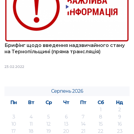
Брифінг щодо введення надзвичайного стану
на Тернопільщині (пряма трансляція)
23.02.2022
Серпень 2026
Пн
Вт
Ср
Чт
Пт
Сб
Нд
1
2
3
4
5
6
7
8
9
10
11
12
13
14
15
16
17
18
19
20
21
22
23