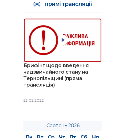
прямі трансляції
Брифінг щодо введення
надзвичайного стану на
Тернопільщині (пряма
трансляція)
23.02.2022
Серпень 2026
Пн
Вт
Ср
Чт
Пт
Сб
Нд