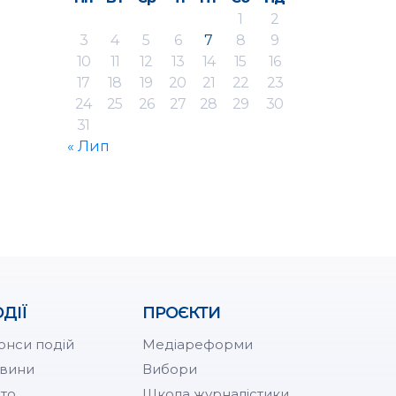
1
2
3
4
5
6
7
8
9
10
11
12
13
14
15
16
17
18
19
20
21
22
23
24
25
26
27
28
29
30
31
« Лип
ДІЇ
ПРОЄКТИ
онси подій
Медіареформи
вини
Вибори
то
Школа журналістики