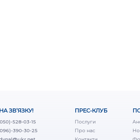
НА ЗВ’ЯЗКУ!
ПРЕС-КЛУБ
ПО
(050)-528-03-15
Послуги
Ан
(096)-390-30-25
Про нас
Но
dynal@ukr.net
Контакти
Фо