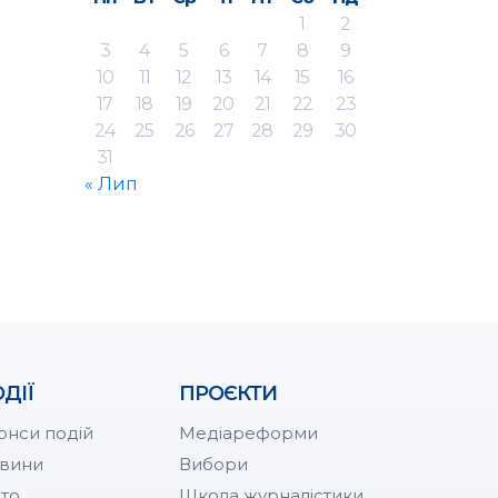
1
2
3
4
5
6
7
8
9
10
11
12
13
14
15
16
17
18
19
20
21
22
23
24
25
26
27
28
29
30
31
« Лип
ДІЇ
ПРОЄКТИ
онси подій
Медіареформи
вини
Вибори
то
Школа журналістики