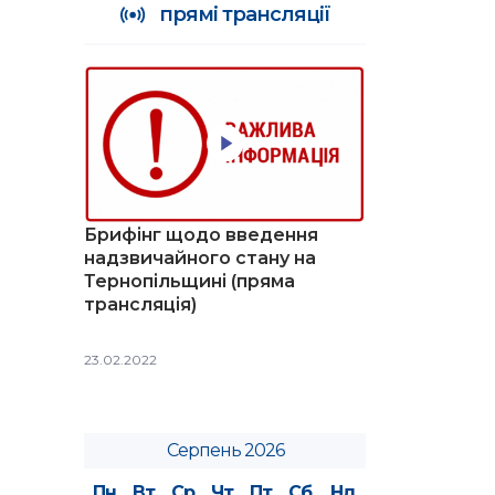
прямі трансляції
Брифінг щодо введення
надзвичайного стану на
Тернопільщині (пряма
трансляція)
23.02.2022
Серпень 2026
Пн
Вт
Ср
Чт
Пт
Сб
Нд