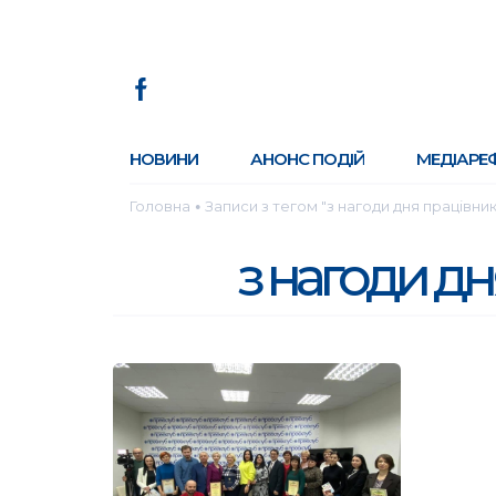
НОВИНИ
АНОНС ПОДІЙ
МЕДІАРЕ
Головна
Записи з тегом "з нагоди дня працівник
●
з нагоди дн