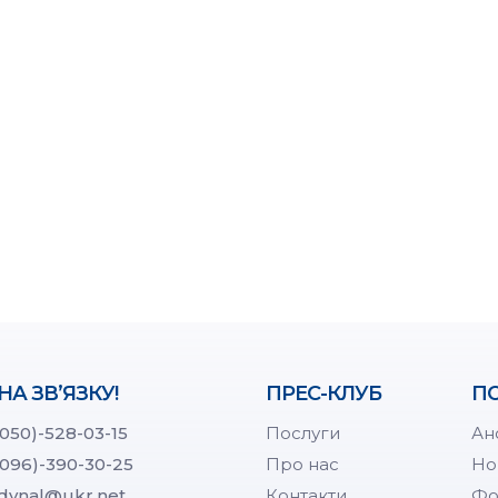
НА ЗВ’ЯЗКУ!
ПРЕС-КЛУБ
ПО
(050)-528-03-15
Послуги
Ан
(096)-390-30-25
Про нас
Но
dynal@ukr.net
Контакти
Фо