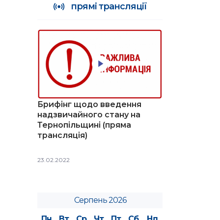
прямі трансляції
Брифінг щодо введення
надзвичайного стану на
Тернопільщині (пряма
трансляція)
23.02.2022
Серпень 2026
Пн
Вт
Ср
Чт
Пт
Сб
Нд