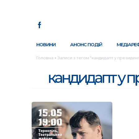
НОВИНИ
АНОНС ПОДІЙ
МЕДІАРЕ
Головна
Записи з тегом "кандидапт у президен
●
кандидапт у п