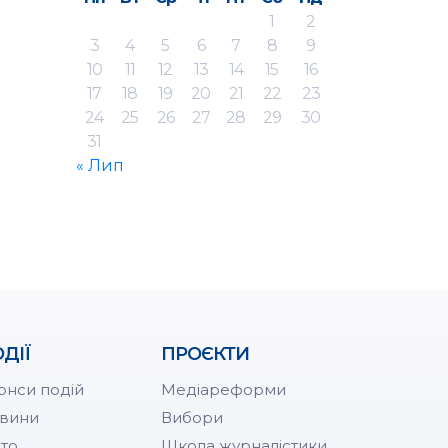
1
2
3
4
5
6
7
8
9
10
11
12
13
14
15
16
17
18
19
20
21
22
23
24
25
26
27
28
29
30
31
« Лип
ДІЇ
ПРОЄКТИ
онси подій
Медіареформи
вини
Вибори
то
Школа журналістики