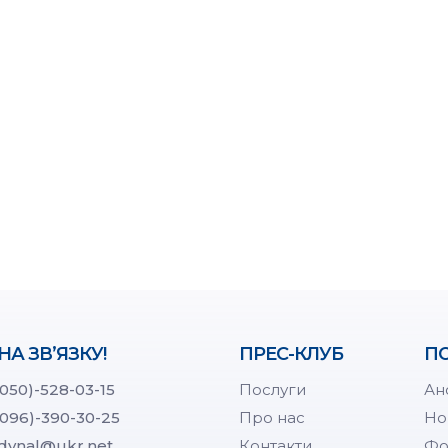
НА ЗВ’ЯЗКУ!
ПРЕС-КЛУБ
ПО
(050)-528-03-15
Послуги
Ан
(096)-390-30-25
Про нас
Но
dynal@ukr.net
Контакти
Фо