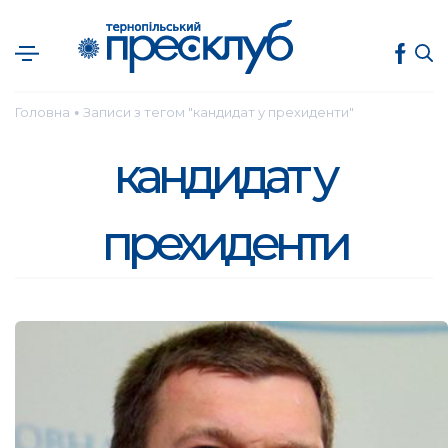
Головна
Записи з тегом "кандидат у прехиденти"
●
кандидат у
прехиденти