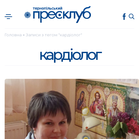
Головна
Записи з тегом "кардіолог"
●
кардіолог