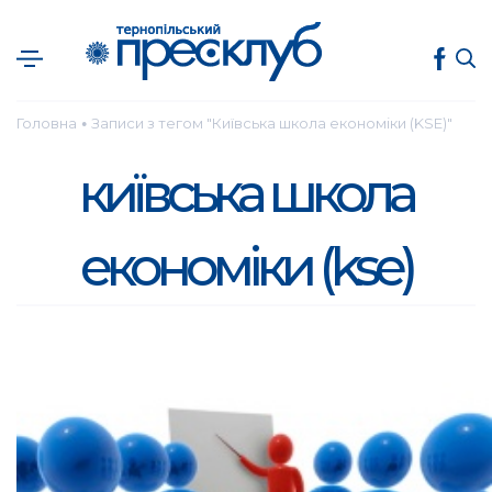
Головна
Записи з тегом "Київська школа економіки (KSE)"
●
київська школа
економіки (kse)