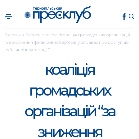
Головна
Записи з тегом "Коаліція громадських організацій
●
“За зниження фінансових бар’єрів у справах про доступ до
публічної інформації”"
коаліція
громадських
організацій “за
зниження