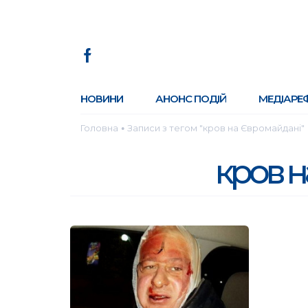
НОВИНИ
АНОНС ПОДІЙ
МЕДІАРЕ
Головна
Записи з тегом "кров на Євромайдані"
●
кров н