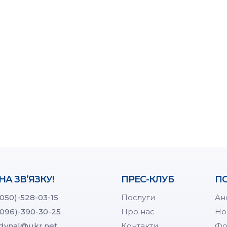
НА ЗВ’ЯЗКУ!
ПРЕС-КЛУБ
ПО
(050)-528-03-15
Послуги
Ан
(096)-390-30-25
Про нас
Но
dynal@ukr.net
Контакти
Фо