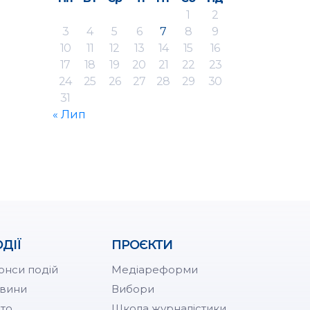
1
2
3
4
5
6
7
8
9
10
11
12
13
14
15
16
17
18
19
20
21
22
23
24
25
26
27
28
29
30
31
« Лип
ДІЇ
ПРОЄКТИ
онси подій
Медіареформи
вини
Вибори
то
Школа журналістики