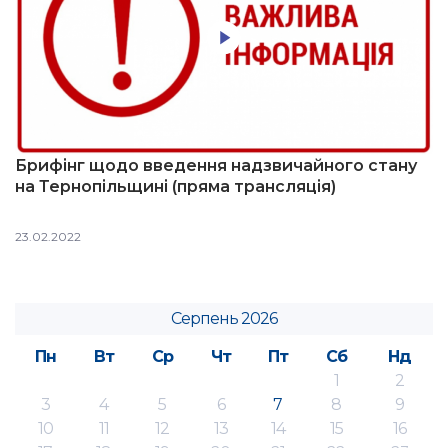
Брифінг щодо введення надзвичайного стану
на Тернопільщині (пряма трансляція)
23.02.2022
Серпень 2026
Пн
Вт
Ср
Чт
Пт
Сб
Нд
1
2
3
4
5
6
7
8
9
10
11
12
13
14
15
16