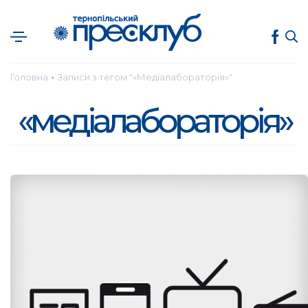
Головна
Записи з тегом "«Медіалабораторія»"
●
«медіалабораторія»