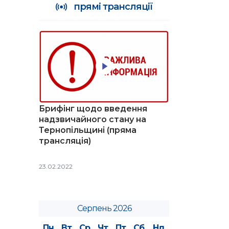
прямі трансляції
Брифінг щодо введення
надзвичайного стану на
Тернопільщині (пряма
трансляція)
23.02.2022
Серпень 2026
Пн
Вт
Ср
Чт
Пт
Сб
Нд