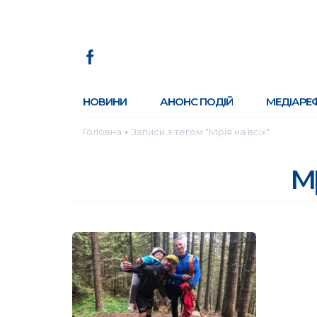
НОВИНИ
АНОНС ПОДІЙ
МЕДІАРЕ
Головна
Записи з тегом "Мрія на всіх"
●
мр