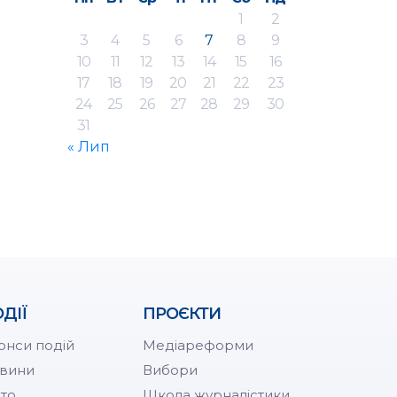
1
2
3
4
5
6
7
8
9
10
11
12
13
14
15
16
17
18
19
20
21
22
23
24
25
26
27
28
29
30
31
« Лип
ДІЇ
ПРОЄКТИ
онси подій
Медіареформи
вини
Вибори
то
Школа журналістики