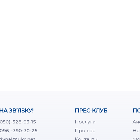
НА ЗВ’ЯЗКУ!
ПРЕС-КЛУБ
ПО
(050)-528-03-15
Послуги
Ан
(096)-390-30-25
Про нас
Но
dynal@ukr.net
Контакти
Фо