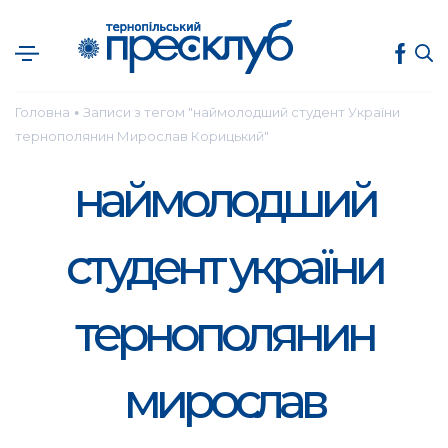
Головна
Записи з тегом "наймолодший студент України
●
тернополянин Мирослав Корицький"
наймолодший
студент україни
тернополянин
мирослав