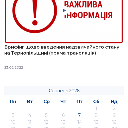
Брифінг щодо введення надзвичайного стану
на Тернопільщині (пряма трансляція)
23.02.2022
Серпень 2026
Пн
Вт
Ср
Чт
Пт
Сб
Нд
1
2
3
4
5
6
7
8
9
10
11
12
13
14
15
16