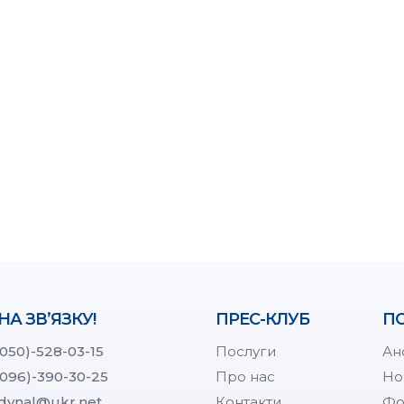
НА ЗВ’ЯЗКУ!
ПРЕС-КЛУБ
ПО
(050)-528-03-15
Послуги
Ан
(096)-390-30-25
Про нас
Но
dynal@ukr.net
Контакти
Фо