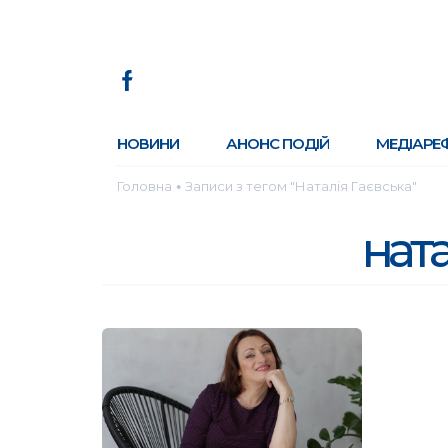
НОВИНИ
АНОНС ПОДІЙ
МЕДІАРЕ
Головна
Записи з тегом "Наталія Гаєвська"
●
ната