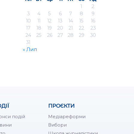
1
2
3
4
5
6
7
8
9
10
11
12
13
14
15
16
17
18
19
20
21
22
23
24
25
26
27
28
29
30
31
« Лип
ДІЇ
ПРОЄКТИ
онси подій
Медіареформи
вини
Вибори
то
Школа журналістики