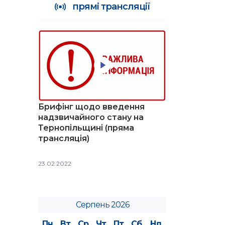
прямі трансляції
Брифінг щодо введення
надзвичайного стану на
Тернопільщині (пряма
трансляція)
23.02.2022
Серпень 2026
Пн
Вт
Ср
Чт
Пт
Сб
Нд