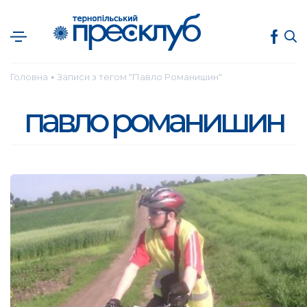
Головна
Записи з тегом "Павло Романишин"
●
павло романишин