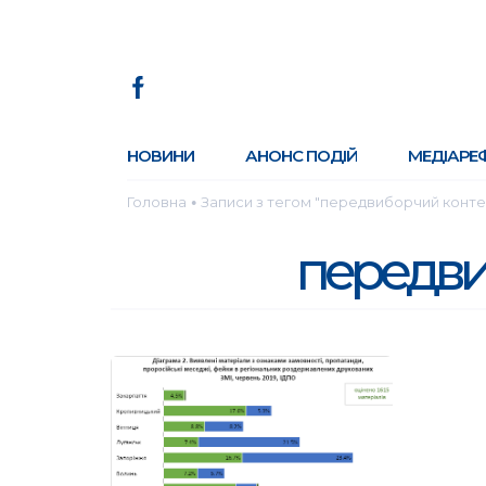
НОВИНИ
АНОНС ПОДІЙ
МЕДІАРЕ
Головна
Записи з тегом "передвиборчий конте
●
передви