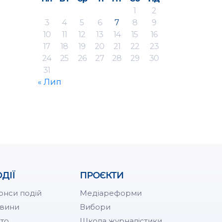
1
2
3
4
5
6
7
8
9
10
11
12
13
14
15
16
17
18
19
20
21
22
23
24
25
26
27
28
29
30
31
« Лип
ДІЇ
ПРОЄКТИ
онси подій
Медіареформи
вини
Вибори
то
Школа журналістики