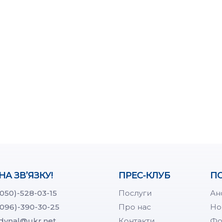
НА ЗВ’ЯЗКУ!
ПРЕС-КЛУБ
ПО
(050)-528-03-15
Послуги
Ан
(096)-390-30-25
Про нас
Но
dynal@ukr.net
Контакти
Фо