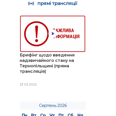
прямі трансляції
Брифінг щодо введення
надзвичайного стану на
Тернопільщині (пряма
трансляція)
23.02.2022
Серпень 2026
Пн
Вт
Ср
Чт
Пт
Сб
Нд