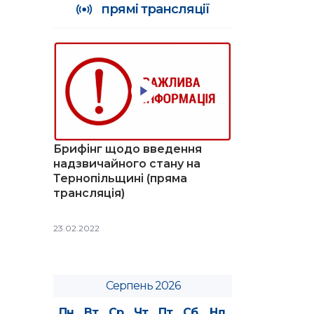
прямі трансляції
Брифінг щодо введення
надзвичайного стану на
Тернопільщині (пряма
трансляція)
23.02.2022
Серпень 2026
Пн
Вт
Ср
Чт
Пт
Сб
Нд