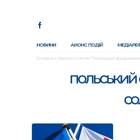
НОВИНИ
АНОНС ПОДІЙ
МЕДІАРЕ
Головна
Записи з тегом "Польський фонд міжна
●
польський
со