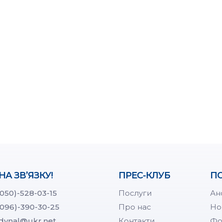
НА ЗВ’ЯЗКУ!
ПРЕС-КЛУБ
ПО
(050)-528-03-15
Послуги
Ан
(096)-390-30-25
Про нас
Но
dynal@ukr.net
Контакти
Фо