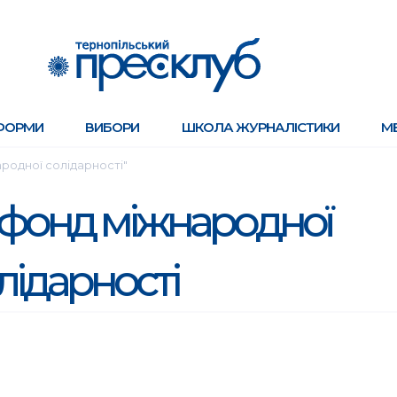
ФОРМИ
ВИБОРИ
ШКОЛА ЖУРНАЛІСТИКИ
М
родної солідарності"
 фонд міжнародної
лідарності