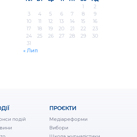
1
2
3
4
5
6
7
8
9
10
11
12
13
14
15
16
17
18
19
20
21
22
23
24
25
26
27
28
29
30
31
« Лип
ДІЇ
ПРОЄКТИ
онси подій
Медіареформи
вини
Вибори
то
Школа журналістики