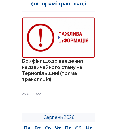
прямі трансляції
Брифінг щодо введення
надзвичайного стану на
Тернопільщині (пряма
трансляція)
23.02.2022
Серпень 2026
Пн
Вт
Ср
Чт
Пт
Сб
Нд