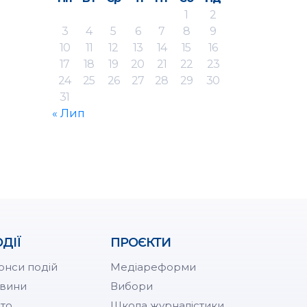
1
2
3
4
5
6
7
8
9
10
11
12
13
14
15
16
17
18
19
20
21
22
23
24
25
26
27
28
29
30
31
« Лип
ДІЇ
ПРОЄКТИ
онси подій
Медіареформи
вини
Вибори
то
Школа журналістики