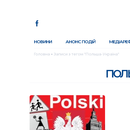
НОВИНИ
АНОНС ПОДІЙ
МЕДІАРЕ
Головна
Записи з тегом "Польша-Україна"
●
пол