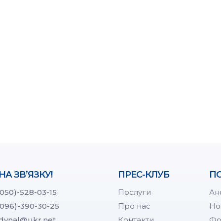
НА ЗВ’ЯЗКУ!
ПРЕС-КЛУБ
ПО
(050)-528-03-15
Послуги
Ан
(096)-390-30-25
Про нас
Но
dynal@ukr.net
Контакти
Фо