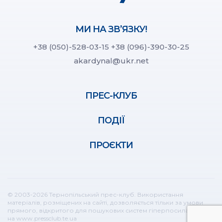
МИ НА ЗВ’ЯЗКУ!
+38 (050)-528-03-15
+38 (096)-390-30-25
akardynal@ukr.net
ПРЕС-КЛУБ
ПОДІЇ
ПРОЄКТИ
© 2003-2026 Тернопільський прес-клуб. Використання
матеріалів, розміщених на сайті, дозволяється тільки за умови
прямого, відкритого для пошукових систем гіперпосилання
на www.pressclub.te.ua