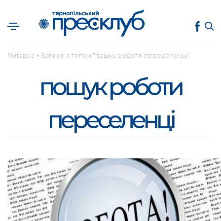
Головна
Записи з тегом "пошук роботи переселенці"
●
пошук роботи
переселенці