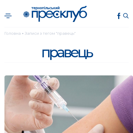
Головна
Записи з тегом "правець"
●
правець