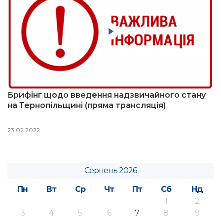
Брифінг щодо введення надзвичайного стану
на Тернопільщині (пряма трансляція)
23.02.2022
Серпень 2026
Пн
Вт
Ср
Чт
Пт
Сб
Нд
1
2
3
4
5
6
7
8
9