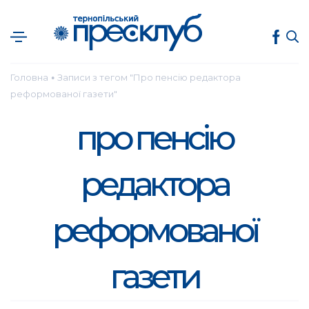
Головна
Записи з тегом "Про пенсію редактора
●
реформованої газети"
про пенсію
редактора
реформованої
газети