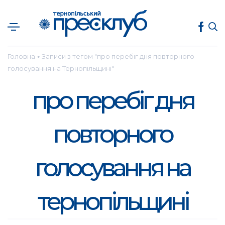
Головна
Записи з тегом "про перебіг дня повторного
●
голосування на Тернопільщині"
про перебіг дня
повторного
голосування на
тернопільщині