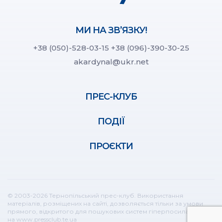
МИ НА ЗВ’ЯЗКУ!
+38 (050)-528-03-15
+38 (096)-390-30-25
akardynal@ukr.net
ПРЕС-КЛУБ
ПОДІЇ
ПРОЄКТИ
© 2003-2026 Тернопільський прес-клуб. Використання
матеріалів, розміщених на сайті, дозволяється тільки за умови
прямого, відкритого для пошукових систем гіперпосилання
на www.pressclub.te.ua