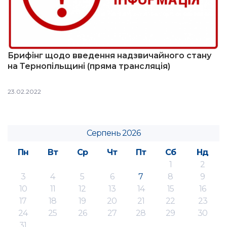
Брифінг щодо введення надзвичайного стану
на Тернопільщині (пряма трансляція)
23.02.2022
Серпень 2026
Пн
Вт
Ср
Чт
Пт
Сб
Нд
1
2
3
4
5
6
7
8
9
10
11
12
13
14
15
16
17
18
19
20
21
22
23
24
25
26
27
28
29
30
31