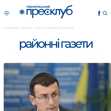
Головна
Записи з тегом "районні газети"
●
районні газети