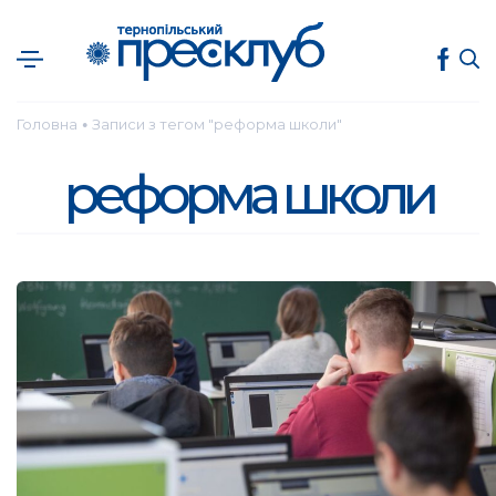
Головна
Записи з тегом "реформа школи"
●
реформа школи