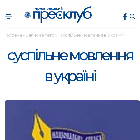
Головна
Записи з тегом "суспільне мовлення в Україні"
●
суспільне мовлення
в україні