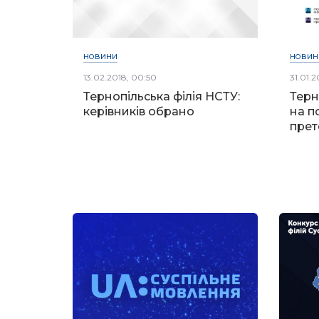
НОВИНИ
НОВИН
13.02.2018, 00:50
31.01.2
Тернопільська філія НСТУ:
Терн
керівників обрано
на п
прет