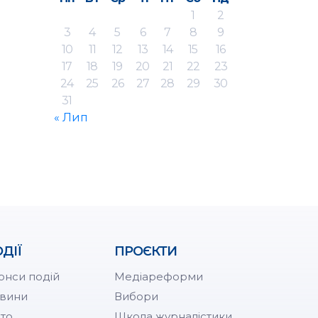
1
2
3
4
5
6
7
8
9
10
11
12
13
14
15
16
17
18
19
20
21
22
23
24
25
26
27
28
29
30
31
« Лип
ДІЇ
ПРОЄКТИ
онси подій
Медіареформи
вини
Вибори
то
Школа журналістики