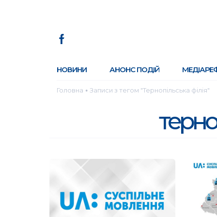
НОВИНИ
АНОНС ПОДІЙ
МЕДІАРЕ
Головна
Записи з тегом "Тернопільська філія"
●
терно