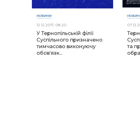
НОВИНИ
НОВИН
12.12.2017, 08:20
07.12.2
У Тернопільській філії
Терн
Суспільного призначено
Сусп
тимчасово виконуючу
та п
обов’язк...
обр