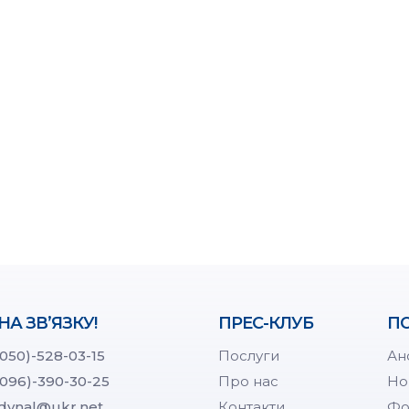
НА ЗВ’ЯЗКУ!
ПРЕС-КЛУБ
ПО
(050)-528-03-15
Послуги
Ан
(096)-390-30-25
Про нас
Но
dynal@ukr.net
Контакти
Фо