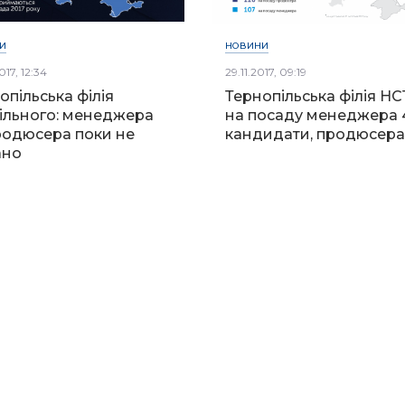
И
НОВИНИ
017, 12:34
29.11.2017, 09:19
опільська філія
Тернопільська філія НС
ільного: менеджера
на посаду менеджера 
родюсера поки не
кандидати, продюсера 
ано