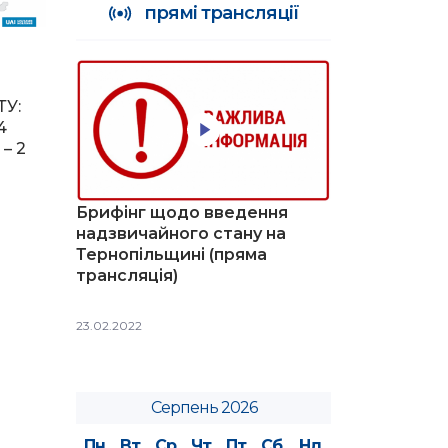
прямі трансляції
ТУ:
4
– 2
Брифінг щодо введення
надзвичайного стану на
Тернопільщині (пряма
трансляція)
23.02.2022
Серпень 2026
Пн
Вт
Ср
Чт
Пт
Сб
Нд