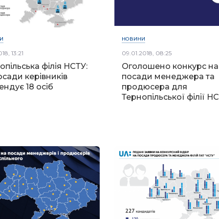
И
НОВИНИ
018, 13:21
09.01.2018, 08:25
опільська філія НСТУ:
Оголошено конкурс на
осади керівників
посади менеджера та
ендує 18 осіб
продюсера для
Тернопільської філії Н