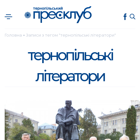
Головна
Записи з тегом "тернопільські літератори"
●
тернопільські
літератори