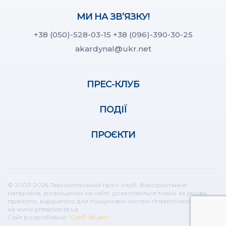
МИ НА ЗВ’ЯЗКУ!
+38 (050)-528-03-15
+38 (096)-390-30-25
akardynal@ukr.net
ПРЕС-КЛУБ
ПОДІЇ
ПРОЄКТИ
© 2003-2026 Тернопільський прес-клуб. Використання
матеріалів, розміщених на сайті, дозволяється тільки за умови
прямого, відкритого для пошукових систем гіперпосилання
на www.pressclub.te.ua
Сайт розроблено
"GorD Studio"