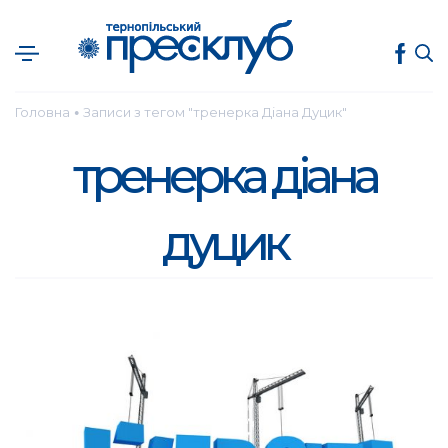
Головна
Записи з тегом "тренерка Діана Дуцик"
●
тренерка діана
дуцик