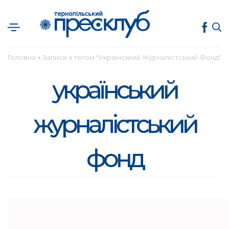
Головна
Записи з тегом "Український Журналістський Фонд"
●
український
журналістський
фонд