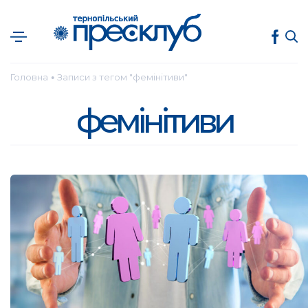
Головна
Записи з тегом "фемінітиви"
●
фемінітиви