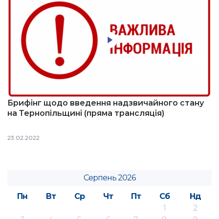
Брифінг щодо введення надзвичайного стану
на Тернопільщині (пряма трансляція)
23.02.2022
Серпень 2026
Пн
Вт
Ср
Чт
Пт
Сб
Нд
1
2