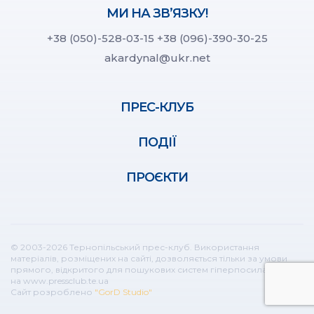
МИ НА ЗВ’ЯЗКУ!
+38 (050)-528-03-15
+38 (096)-390-30-25
akardynal@ukr.net
ПРЕС-КЛУБ
ПОДІЇ
ПРОЄКТИ
© 2003-2026 Тернопільський прес-клуб. Використання
матеріалів, розміщених на сайті, дозволяється тільки за умови
прямого, відкритого для пошукових систем гіперпосилання
на www.pressclub.te.ua
Сайт розроблено
"GorD Studio"